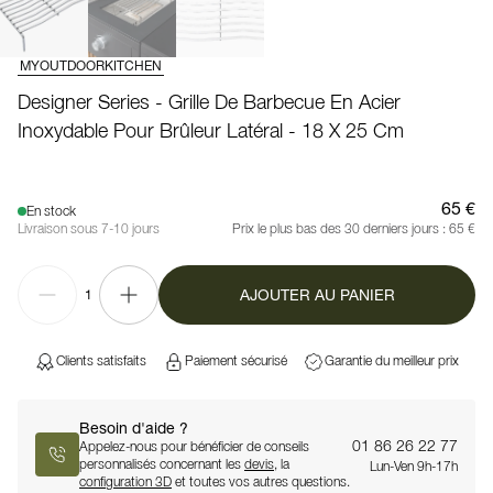
MYOUTDOORKITCHEN
Designer Series - Grille De Barbecue En Acier
Inoxydable Pour Brûleur Latéral - 18 X 25 Cm
65 €
En stock
Livraison sous 7-10 jours
Prix le plus bas des 30 derniers jours :
65 €
AJOUTER AU PANIER
1
Clients satisfaits
Paiement sécurisé
Garantie du meilleur prix
Besoin d'aide ?
01 86 26 22 77
Appelez-nous pour bénéficier de conseils
personnalisés concernant les
devis
, la
Lun-Ven 9h-17h
configuration 3D
et toutes vos autres questions.