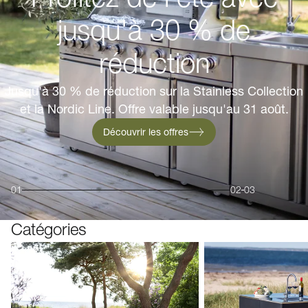
jusqu'à 30 % de
réduction
Jusqu'à 30 % de réduction sur la Stainless Collection
et la Nordic Line. Offre valable jusqu'au 31 août.
Découvrir les offres
01
02
03
Catégories