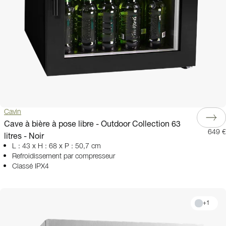
Cavin
Cave à bière à pose libre - Outdoor Collection 63
649 €
litres - Noir
L : 43 x H : 68 x P : 50,7 cm
Refroidissement par compresseur
Classé IPX4
+
1