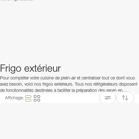
Frigo extérieur
Pour compléter votre cuisine de plein-air et centraliser tout ce dont vous
avez besoin, voici nos frigos extérieurs. Tous nos réfrigérateurs disposent
de fonctionnalités destinées à faciliter la préparation des repas en
extérieur. Nous proposons des réfrigérateurs indépendants ou
Affichage
:
encastrables aux finitions variées – tout pour vous permettre de trouver le
réfrigérateur idéal pour votre
cuisine extérieure
! Des questions ?
Contactez notre service client
qui se fera un plaisir de vous aider.