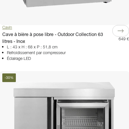
Cavin
Cave à bière à pose libre - Outdoor Collection 63
649 €
litres - Inox
L : 43 x H : 68 x P : 51,8 cm
Refroidissement par compresseur
Éclairage LED
-
30
%