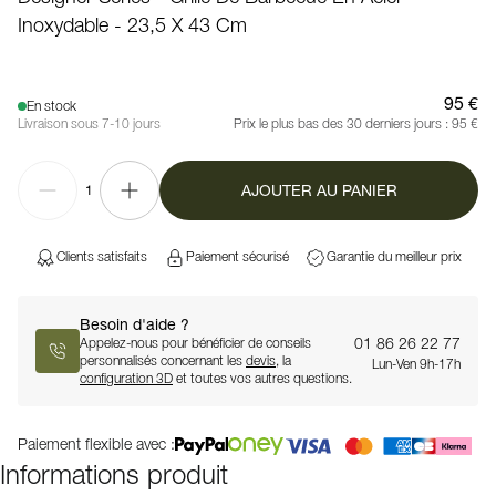
Inoxydable - 23,5 X 43 Cm
95 €
En stock
Livraison sous 7-10 jours
Prix le plus bas des 30 derniers jours :
95 €
AJOUTER AU PANIER
1
Clients satisfaits
Paiement sécurisé
Garantie du meilleur prix
Besoin d'aide ?
01 86 26 22 77
Appelez-nous pour bénéficier de conseils
personnalisés concernant les
devis
, la
Lun-Ven 9h-17h
configuration 3D
et toutes vos autres questions.
Paiement flexible avec :
Informations produit