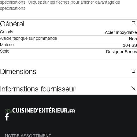
spécifications. Cliquez sur les flèches pour afficher davantage de
spécifications.
Général
Acier inoxydable
Coloris
Non
Article fabriqué sur commande
304 SS
Matériel
Designer Series
Série
Dimensions
Informations fournisseur
NOTRE ASSORTIMENT