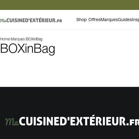
Shop
Offres
Marques
Guides
Ins
Home
/
Marques
/
BOXinBag
BOXinBag