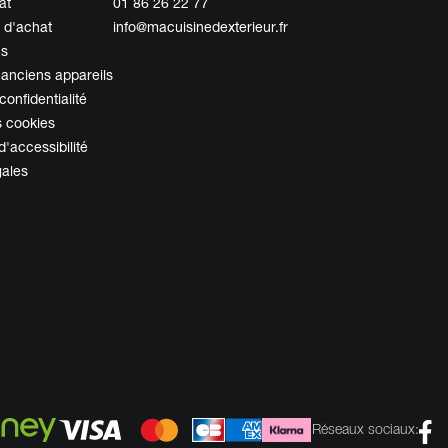
at
01 86 26 22 77
 d'achat
info@macuisinedexterieur.fr
ns
 anciens appareils
confidentialité
s cookies
d'accessibilité
gales
Réseaux sociaux: