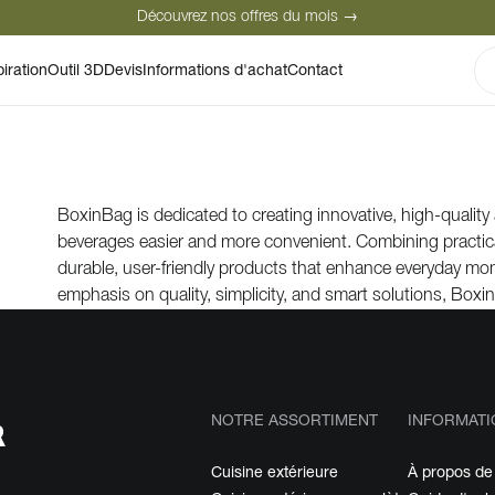
Découvrez nos offres du mois →
Paiement sécurisé
Clients satisfaits
piration
Outil 3D
Devis
Informations d'achat
Contact
Découvrez nos offres du mois →
BoxinBag is dedicated to creating innovative, high-qualit
beverages easier and more convenient. Combining practica
durable, user-friendly products that enhance everyday mo
emphasis on quality, simplicity, and smart solutions, Boxi
NOTRE ASSORTIMENT
INFORMATI
Cuisine extérieure
À propos de